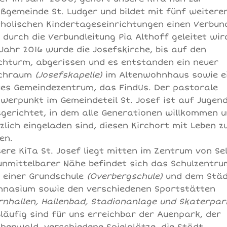
ßgemeinde St. Ludger und bildet mit fünf weitere
holischen Kindertageseinrichtungen einen Verbun
 durch die Verbundleitung Pia Althoff geleitet wir
Jahr 2016 wurde die Josefskirche, bis auf den
chturm, abgerissen und es entstanden ein neuer
rchraum
(Josefskapelle)
im Altenwohnhaus sowie e
es Gemeindezentrum, das FindUs. Der pastorale
werpunkt im Gemeindeteil St. Josef ist auf Jugen
gerichtet, in dem alle Generationen willkommen 
zlich eingeladen sind, diesen Kirchort mit Leben z
len.
ere KiTa St. Josef liegt mitten im Zentrum von Se
unmittelbarer Nähe befindet sich das Schulzentru
 einer Grundschule
(Overbergschule)
und dem Städ
nasium sowie den verschiedenen Sportstätten
rnhallen, Hallenbad, Stadionanlage und Skaterpar
läufig sind für uns erreichbar der Auenpark, der