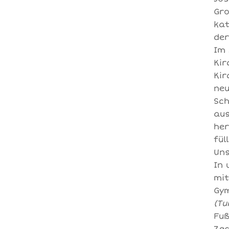
Gro
kat
der
Im 
Kir
Ki
neu
Sch
aus
her
fül
Uns
In 
mit
Gym
(Tu
Fuß