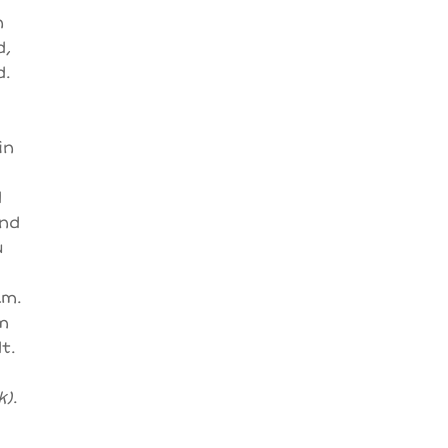
n
d,
d.
in
d
und
u
lm.
m
t.
k)
.