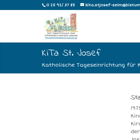
0 25 92/ 37 85
kita.stjosef-selm@bistu
KiTa St. Josef
Katholische Tageseinrichtung für 
Sta
197
Kin
Kir
der
Jos