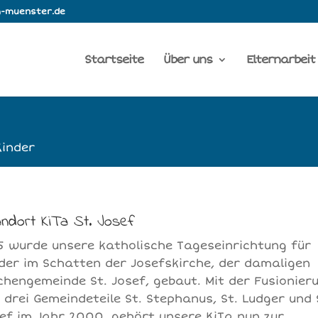
m-muenster.de
Startseite
Über uns
Elternarbeit
Kinder
ndort KiTa St. Josef
5 wurde unsere katholische Tageseinrichtung für
der im Schatten der Josefskirche, der damaligen
chengemeinde St. Josef, gebaut. Mit der Fusionier
 drei Gemeindeteile St. Stephanus, St. Ludger und 
ef im Jahr 2000, gehört unsere KiTa nun zur