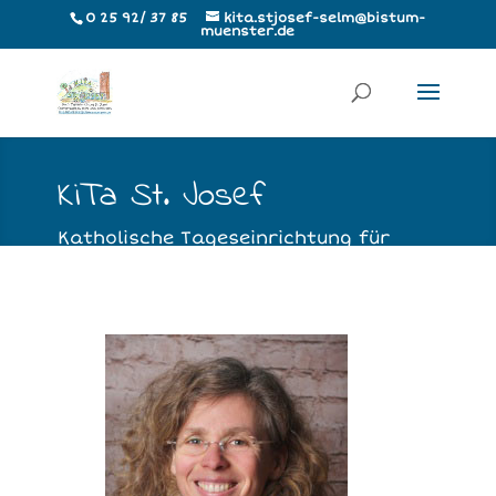
0 25 92/ 37 85
kita.stjosef-selm@bistum-
muenster.de
KiTa St. Josef
Katholische Tageseinrichtung für
Kinder