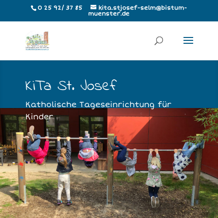
0 25 92/ 37 85
kita.stjosef-selm@bistum-
muenster.de
KiTa St. Josef
Katholische Tageseinrichtung für
Kinder