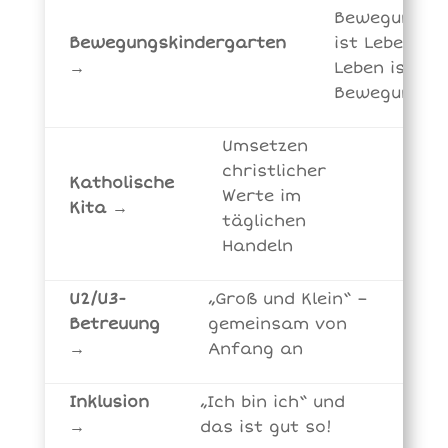
Bewegung
Bewegungskindergarten
ist Leben,
→
Leben ist
Bewegung
Umsetzen
christlicher
Katholische
Werte im
Kita →
täglichen
Handeln
U2/U3-
„Groß und Klein“ –
Betreuung
gemeinsam von
→
Anfang an
Inklusion
„Ich bin ich“ und
→
das ist gut so!