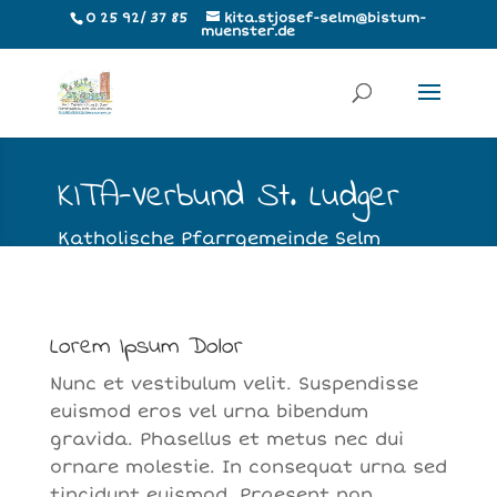
0 25 92/ 37 85
kita.stjosef-selm@bistum-
muenster.de
KITA-Verbund St. Ludger
Katholische Pfarrgemeinde Selm
Lorem Ipsum Dolor
Nunc et vestibulum velit. Suspendisse
euismod eros vel urna bibendum
gravida. Phasellus et metus nec dui
ornare molestie. In consequat urna sed
tincidunt euismod. Praesent non